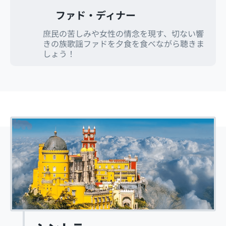
ファド・ディナー
庶民の苦しみや女性の情念を現す、切ない響
きの族歌謡ファドを夕食を食べながら聴きま
しょう！