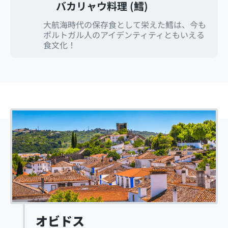
バカリャウ料理 (鱈)
大航海時代の保存食として栄えた鱈は、今も
ポルトガル人のアイデンティティともいえる
食文化！
オビドス